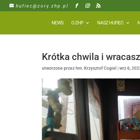
hufiec@zory.zhp.pl
NEWS
O ZHP
NASZ HUFIEC
N
Krótka chwila i wracas
utworzone przez
hm. Krzysztof Cogiel
|
wrz 6, 202