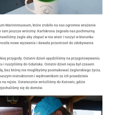
um Marinnmuseum, które zrobiło na nas ogromne wrażenie
ie tam jeszcze wrócimy. Karlskrona żegnała nas pochmurną
awiliśmy żagle aby złapać w nie wiatr i ruszyć w kierunku
ynosiła nowe wyzwania i dawała przestrzeń do zdobywania
skiej przygody. Ostatni dzień spędziliśmy na przygotowywaniu
lu i ruszyliśmy do Gdańska. Ostatni dzień rejsu był czasem
łą, bez której nie moglibyśmy posmakować żeglarskiego życia.
 naszym instruktorom i wędrownikom za ich prawdziwie
 na rejsie. Ostatecznie wróciliśmy do Katowic, gdzie
ozjechaliśmy się do domów.