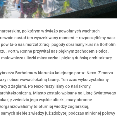
harcerskim, po którym w świeżo powołanych wachtach
wreszcie nastał ten wyczekiwany moment – rozpoczęliśmy nasz
i powitało nas morze! Z racji pogody obraliśmy kurs na Borholm
rzu. Port w Ronne przywitał nas pięknym zachodem słońca.
malownicze uliczki miasteczka i piękną duńską architekturę.
ybrzeża Borholmu w kierunku kolejnego portu- Nexo. Z morza
azy i obserwować lokalną faunę. Ten czas wykorzystaliśmy
pracy z żaglami.
Po Nexo ruszyliśmy do Karlskrony,
 architektoniczną. Miasto zostało wpisane na Listę Światowego
okazję zwiedzić jego wąskie
uliczki, mury obronne
organizowaliśmy teleturniej wiedzy żeglarskiej,
 samych siebie z wiedzy już zdobytej podczas minionej połowy