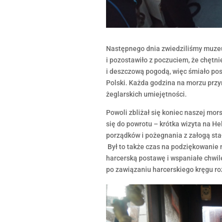
Następnego dnia zwiedziliśmy muze
i pozostawiło z poczuciem, że chętn
i deszczową pogodą, więc śmiało post
Polski. Każda godzina na morzu prz
żeglarskich umiejętności.
Powoli zbliżał się koniec naszej mor
się do powrotu – krótka wizyta na He
porządków i pożegnania z załogą sta
Był to także czas na podziękowanie
harcerską postawę i wspaniałe chwile
po zawiązaniu harcerskiego kręgu r