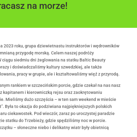
racasz na morze!
ia 2023 roku, grupa dziewietnastu instruktorów i wędrowników
omnianą przygodę morską. Celem naszej podróży
 ciągu siedmiu dni żeglowania na statku Baltic Beauty
brazy i doświadczaliśmy kultury szwedzkiej, ale także
owania, pracy w grupie, ale i kształtowaliśmy więź z przyrodą.
nym rankiem w szczecińskim porcie, gdzie czekał na nas nasz
z kapitanem i kierowniczką rejsu oraz zaokrętowaniu
ie. Mieliśmy dużo szczęścia – w ten sam weekend w mieście
”. Była to okazja do podziwiana najpiękniejszych polskich
aru ciekawostek. Pod wieczór, zaraz po uroczystej paradzie
ie statku do Trzebieży, gdzie spędziliśmy noc w porcie.
ątku – słoneczne niebo i delikatny wiatr były obietnicą