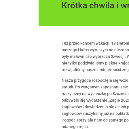
Krótka chwila i w
Tuż przed końcem wakacji, 19 sierpn
naszego Hufca wyruszyła na niezap
były malownicze wybrzeża Szwecji. W
nie tylko podziwialiśmy piękne krajo
rozwijaliśmy nasze umiejętności
żegl
Nasza przygoda rozpoczęła się wczes
statek. Po wstępnym zapoznaniu się 
ruszyliśmy na wycieczkę po Szczecin
odbywało się wydarzenie „Żagle 2023
żaglowców i dowiedzenia się o nich p
żaglowców, ruszyliśmy już na pokładz
Pogoda sprzyjała nam od samego pocz
udanego rejsu.