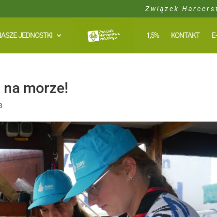
Związek Harcers
ASZE JEDNOSTKI
1,5%
KONTAKT
E
z na morze!
3