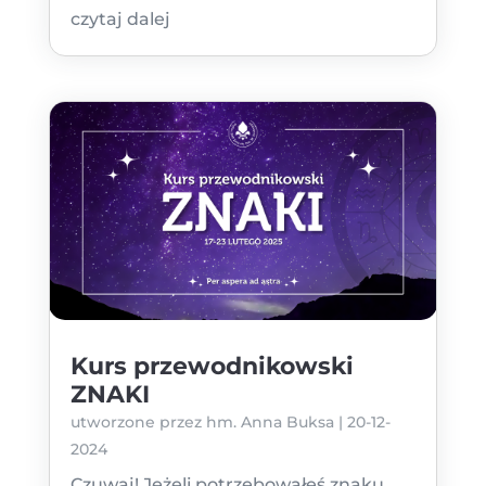
czytaj dalej
Kurs przewodnikowski
ZNAKI
utworzone przez
hm. Anna Buksa
|
20-12-
2024
Czuwaj! Jeżeli potrzebowałeś znaku,