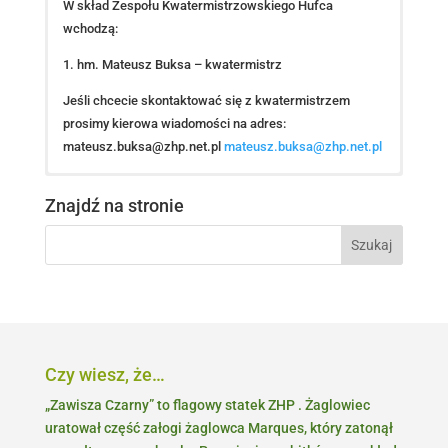
W skład Zespołu Kwatermistrzowskiego Hufca
wchodzą:
1. hm. Mateusz Buksa – kwatermistrz
Jeśli chcecie skontaktować się z kwatermistrzem
prosimy kierowa wiadomości na adres:
mateusz.buksa@zhp.net.pl
mateusz.buksa@zhp.net.pl
Dokumenty dla drużynowych i osób korzystających
Znajdź na stronie
ze sprzętu hufca:
Czy wiesz, że…
„Zawisza Czarny” to flagowy statek ZHP . Żaglowiec
uratował część załogi żaglowca Marques, który zatonął