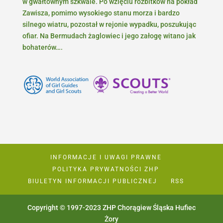
w gwałtownym szkwale. Po wzięciu rozbitków na pokład
Zawisza, pomimo wysokiego stanu morza i bardzo
silnego wiatru, pozostał w rejonie wypadku, poszukując
ofiar. Na Bermudach żaglowiec i jego załogę witano jak
bohaterów….
INFORMACJE I UWAGI PRAWNE
POLITYKA PRYWATNOŚCI ZHP
BIULETYN INFORMACJI PUBLICZNEJ
RSS
Copyright © 1997-2023 ZHP Chorągiew Śląska Hufiec
Żory