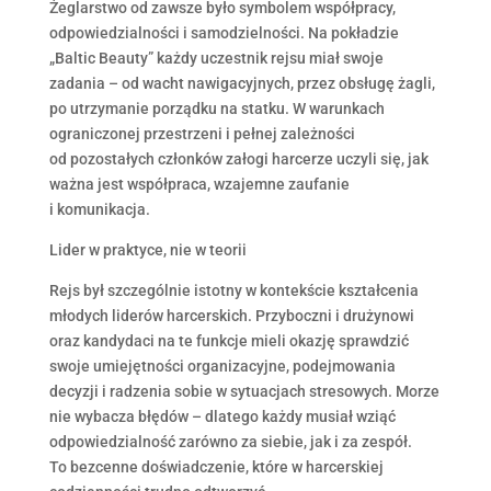
Żeglarstwo od zawsze było symbolem współpracy,
odpowiedzialności i samodzielności. Na pokładzie
„Baltic Beauty” każdy uczestnik rejsu miał swoje
zadania – od wacht nawigacyjnych, przez obsługę żagli,
po utrzymanie porządku na statku. W warunkach
ograniczonej przestrzeni i pełnej zależności
od pozostałych członków załogi harcerze uczyli się, jak
ważna jest współpraca, wzajemne zaufanie
i komunikacja.
Lider w praktyce, nie w teorii
Rejs był szczególnie istotny w kontekście kształcenia
młodych liderów harcerskich. Przyboczni i drużynowi
oraz kandydaci na te funkcje mieli okazję sprawdzić
swoje umiejętności organizacyjne, podejmowania
decyzji i radzenia sobie w sytuacjach stresowych. Morze
nie wybacza błędów – dlatego każdy musiał wziąć
odpowiedzialność zarówno za siebie, jak i za zespół.
To bezcenne doświadczenie, które w harcerskiej