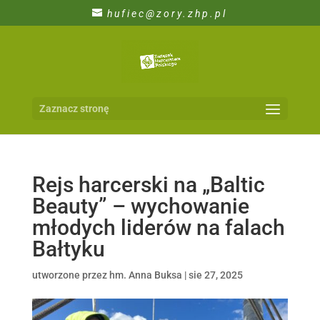
hufiec@zory.zhp.pl
Zaznacz stronę
Rejs harcerski na „Baltic
Beauty” – wychowanie
młodych liderów na falach
Bałtyku
utworzone przez
hm. Anna Buksa
|
sie 27, 2025