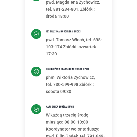
pwd. Magdalena Zychowicz,
tel. 881-234-801,
Zbiórki:
środa 18:00
157 DRUŻYNA HARCERSKA SMOKI
R
pwd. Tomasz Włoch, tel. 695-
103-174 Zbiórki: czwartek
17:30
158 DRUŻYNA STARSZOHARCERSKA CZATA
R
phm. Wiktoria Zychowicz,
tel. 730-599-998 Zbiórki:
sobota 09:30
HARCERSKA SŁUŻBA KRWII
R
W każdą trzecią środę
miesiąca 08:00-13:00
Koordynator wolontariuszy:
pwd. Filip Gądek, tel. 791-849-