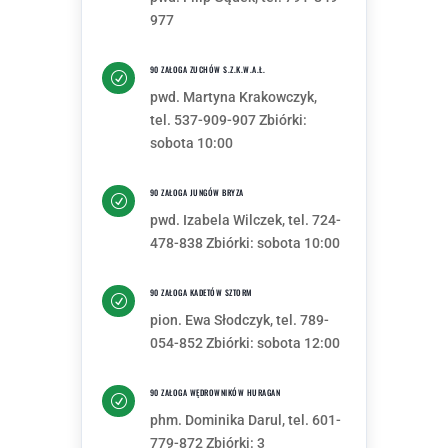
977
90 ZAŁOGA ZUCHÓW S.Z.K.W.A.Ł.
R
pwd. Martyna Krakowczyk,
tel. 537-909-907 Zbiórki:
sobota 10:00
90 ZAŁOGA JUNGÓW BRYZA
R
pwd. Izabela Wilczek, tel. 724-
478-838 Zbiórki: sobota 10:00
90 ZAŁOGA KADETÓW SZTORM
R
pion. Ewa Słodczyk, tel. 789-
054-852 Zbiórki: sobota 12:00
90 ZAŁOGA WĘDROWNIKÓW HURAGAN
R
phm. Dominika Darul, tel. 601-
779-872 Zbiórki: 3