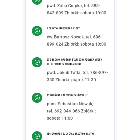
pwd. Zofia Ciupka, tel. 883-
842-899 Zbiórki: sobota 10:00
1 DRUŻYNA HARCERSKA WIGRY
R
ćw. Bartosz Nowak, tel. 696-
899-024 Zbiórki: sobota 10:00
27 OBRONNA DRUŻYNA STARSZOHARCERSKA WIGRY
R
IM. EUGENIUSZA KONOPACKIEGO
pwd. Jakub Tetla, tel. 786-897-
330 Zbiórki: piątek 17:30
23 DRUŻYNA HARCERSKA WŁÓCZYKIJE
R
phm. Sebastian Nowak,
tel. 692-344-066 Zbiórki:
sobota 11:00
156 GROMADA ZUCHOWA BRACTWO KAMYKA
R