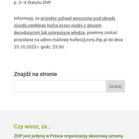
p. 3–4 Statutu ZHP.
Informuję, że
projekty uchwał wnoszone pod obrady
zjazdu zwykłego hufca przez osoby z głosem
decydującym lub ustępujące władze
, powinny zostać
przesłane na adres mailowy
hufiec@zory.zhp.pl
do dnia
25.10.2023 r. godz. 23:00.
Znajdź na stronie
Czy wiesz, że…
ZHP jest jedyną w Polsce organizacją skautową uznaną