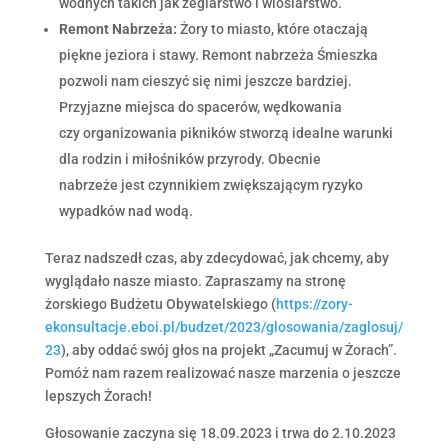
wodnych takich jak żeglarstwo i wioślarstwo.
Remont Nabrzeża:
Żory to miasto, które otaczają
piękne jeziora i stawy. Remont nabrzeża Śmieszka
pozwoli nam cieszyć się nimi jeszcze bardziej.
Przyjazne miejsca do spacerów, wędkowania
czy organizowania pikników stworzą idealne warunki
dla rodzin i miłośników przyrody. Obecnie
nabrzeże jest czynnikiem zwiększającym ryzyko
wypadków nad wodą.
Teraz nadszedł czas, aby zdecydować, jak chcemy, aby
wyglądało nasze miasto. Zapraszamy na stronę
żorskiego Budżetu Obywatelskiego (
https://zory-
ekonsultacje.eboi.pl/budzet/2023/glosowania/zaglosuj/
23
), aby oddać swój głos na projekt „Zacumuj w Żorach”.
Pomóż nam razem realizować nasze marzenia o jeszcze
lepszych Żorach!
Głosowanie zaczyna się 18.09.2023 i trwa do 2.10.2023