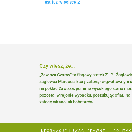
jest-juz-w-polsce-2
Czy wiesz, że…
„Zawisza Czarny” to flagowy statek ZHP . Żaglowi
żaglowca Marques, który zatonął w gwałtownym s
na pokład Zawisza, pomimo wysokiego stanu morza
pozostał w rejonie wypadku, poszukując ofiar. N
załogę witano jak bohaterów….
INFORMACJE I UWAGI PRAWNE
POLITY