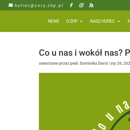
hufiec@zory.zhp.pl
NEWS
O ZHP
NASZ HUFIEC
N
Co u nas i wokół nas?
utworzone przez
pwd. Dominika Darul
|
sty 26, 20