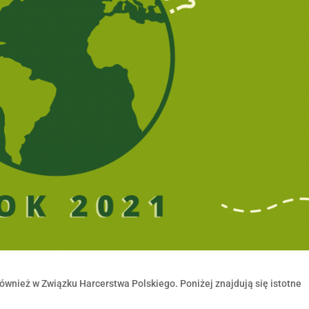
ównież w Związku Harcerstwa Polskiego. Poniżej znajdują się istotne