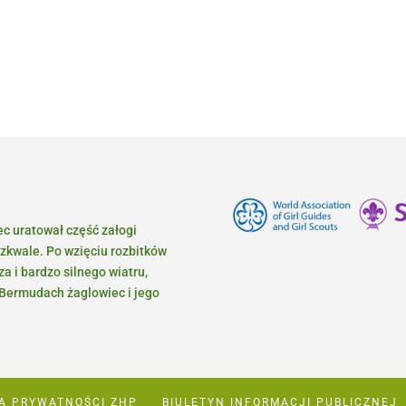
ec uratował część załogi
zkwale. Po wzięciu rozbitków
 i bardzo silnego wiatru,
a Bermudach żaglowiec i jego
KA PRYWATNOŚCI ZHP
BIULETYN INFORMACJI PUBLICZNEJ