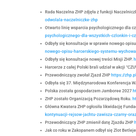
Rada Naczelna ZHP zdjęła z funkcji Naczelni
odwolala-naczelniczke-zhp
Otwarto linię wsparcia psychologicznego dla 
psychologicznego-dla-wszystkich-czlonkin-i-c
Odbyły się konsultacje w sprawie nowego opi
nowego-opisu-harcerskiego-systemu-wychow
Odbyły się konsultacje nowej treści Misji ZHP.
h
Harcerze z całej Polski brali udział w akcji “C
Przewodniczący zwołał Zjazd ZHP
https://zhp.
Odbyła się 37. Międzynarodowa Konferencja
Polska została gospodarzem Jamboree 2027
h
ZHP zostało Organizacją Pozarządową Roku.
h
Główna Kwatera ZHP ogłosiła likwidację Fun
kontynuacji-rejsow-jachtu-zawisza-czarny-ora
Przewodniczący ZHP zmienił datę Zjazdu ZHP
Jak co roku w Zakopanem odbył się Zlot Betlej