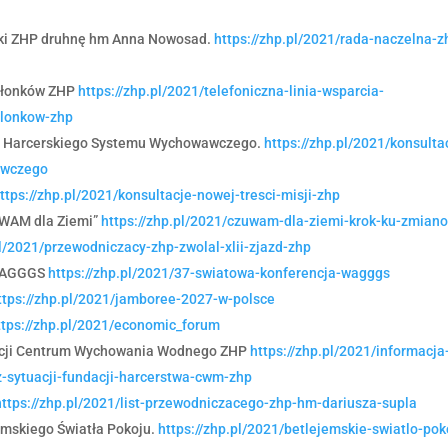
czki ZHP druhnę hm Anna Nowosad.
https://zhp.pl/2021/rada-naczelna-z
członków ZHP
https://zhp.pl/2021/telefoniczna-linia-wsparcia-
zlonkow-zhp
su Harcerskiego Systemu Wychowawczego.
https://zhp.pl/2021/konsulta
awczego
ttps://zhp.pl/2021/konsultacje-nowej-tresci-misji-zhp
ZUWAM dla Ziemi”
https://zhp.pl/2021/czuwam-dla-ziemi-krok-ku-zmian
pl/2021/przewodniczacy-zhp-zwolal-xlii-zjazd-zhp
 WAGGGS
https://zhp.pl/2021/37-swiatowa-konferencja-wagggs
ttps://zhp.pl/2021/jamboree-2027-w-polsce
ttps://zhp.pl/2021/economic_forum
dacji Centrum Wychowania Wodnego ZHP
https://zhp.pl/2021/informacja
z-sytuacji-fundacji-harcerstwa-cwm-zhp
https://zhp.pl/2021/list-przewodniczacego-zhp-hm-dariusza-supla
emskiego Światła Pokoju.
https://zhp.pl/2021/betlejemskie-swiatlo-pok