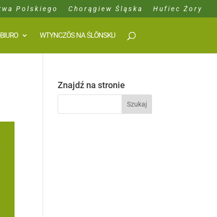
twa Polskiego
Chorągiew Śląska
Hufiec Żory
-BIURO
WTYNCZŎS NA ŚLŌNSKU
Znajdź na stronie