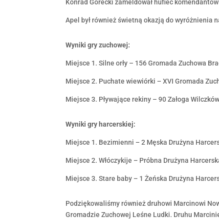
Konrad Górecki zameldował hufiec komendantowi
Apel był również świetną okazją do wyróżnienia na
Wyniki gry zuchowej:
Miejsce 1. Silne orły – 156 Gromada Zuchowa B
Miejsce 2. Puchate wiewiórki – XVI Gromada Zu
Miejsce 3. Pływające rekiny – 90 Załoga Wilczków
Wyniki gry harcerskiej:
Miejsce 1. Bezimienni – 2 Męska Drużyna Harcers
Miejsce 2. Włóczykije – Próbna Drużyna Harcersk
Miejsce 3. Stare baby – 1 Żeńska Drużyna Harcer
Podziękowaliśmy również druhowi Marcinowi Nowa
Gromadzie Zuchowej Leśne Ludki. Druhu Marcinie