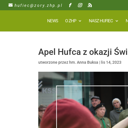
hufiec@zory.zhp.pl
NEWS
O ZHP
NASZ HUFIEC
N
Apel Hufca z okazji Św
utworzone przez
hm. Anna Buksa
|
lis 14, 2023