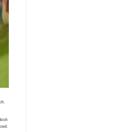
ch.
kich
 pwd.