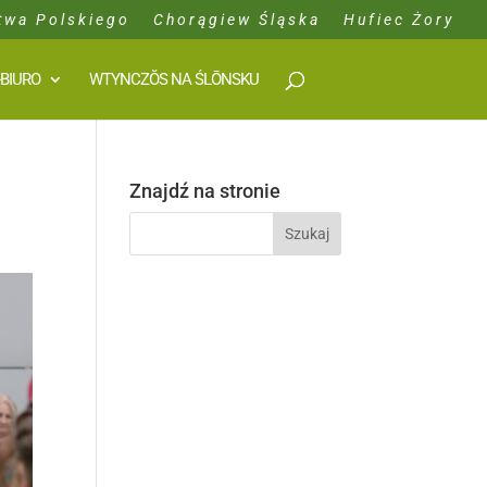
twa Polskiego
Chorągiew Śląska
Hufiec Żory
-BIURO
WTYNCZŎS NA ŚLŌNSKU
Znajdź na stronie