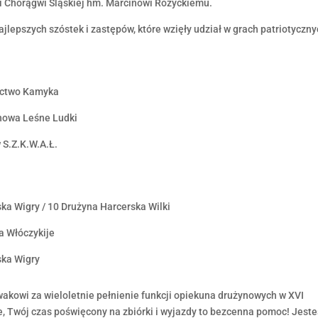
 Chorągwi Śląskiej hm. Marcinowi Różyckiemu.
jlepszych szóstek i zastępów, które wzięły udział w grach patriotyczny
ractwo Kamyka
chowa Leśne Ludki
 S.Z.K.W.A.Ł.
ka Wigry / 10 Drużyna Harcerska Wilki
a Włóczykije
ska Wigry
kowi za wieloletnie pełnienie funkcji opiekuna drużynowych w XVI
, Twój czas poświęcony na zbiórki i wyjazdy to bezcenna pomoc! Jest