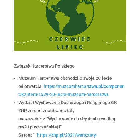
Związek Harcerstwa Polskiego
Muzeum Harcerstwa obchodziło swoje 20-lecie
od otwarcia.
https://muzeumharcerstwa.pl/componen
t/k2/item/1529-20-lecie-muzeum-harcerstwa
Wydział Wychowania Duchowego i Religijnego GK
ZHP zorganizował warsztaty
puszczańskie
“Wychowanie do siły ducha według
myśli puszczańskiej E.
Setona”
“
https://zhp.pl/2021/warsztaty-