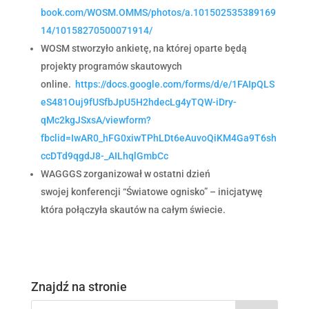
book.com/WOSM.OMMS/photos/a.101502535389169
14/10158270500071914/
WOSM stworzyło ankietę, na której oparte będą
projekty programów skautowych
online.
https://docs.google.com/forms/d/e/1FAIpQLS
eS481Ouj9fUSfbJpU5H2hdecLg4yTQW-iDry-
qMc2kgJSxsA/viewform?
fbclid=IwAR0_hFG0xiwTPhLDt6eAuvoQiKM4Ga9T6sh
ccDTd9qgdJ8-_AILhqlGmbCc
WAGGGS zorganizował w ostatni dzień
swojej konferencji “Światowe ognisko” – inicjatywę
która połączyła skautów na całym świecie.
Znajdź na stronie