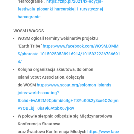
“Harcogranie”.
https://zhp.pl/2021/ix-edycja-
festiwalu-piosenki-harcerskiej-i-turystycznej-
harcogranie
WOSM i WAGGS
WOSM ogłosił terminy webinarów projektu
“Earth Tribe”
https://www.facebook.com/WOSM.OMM
S/photos/a.10150253538916914/1015822236786691
4/
Kolejna organizacja skautowa, Solomon
Island Scout Association, dołączyła
do WOSM
https://www.scout.org/solomon-islands-
joins-world-scouting?
fbclid=IwAR2M9Cp6mbIcBgHTSYuK0k2y3ce6Q2oljm
AYQBLbjI_0ba9l6AtSbX67jRw
W połowie sierpnia odbędzie się Międzynarodowa
Konferencja Skautowa
oraz Światowa Konferencja Młodych
https://www.face