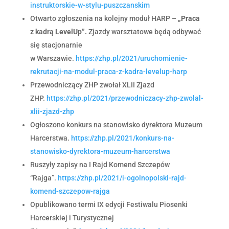
instruktorskie-w-stylu-puszczanskim
Otwarto zgłoszenia na kolejny moduł HARP –
„Praca
z kadrą LevelUp”.
Zjazdy warsztatowe będą odbywać
się stacjonarnie
w Warszawie.
https://zhp.pl/2021/uruchomienie-
rekrutacji-na-modul-praca-z-kadra-levelup-harp
Przewodniczący ZHP zwołał XLII Zjazd
ZHP.
https://zhp.pl/2021/przewodniczacy-zhp-zwolal-
xlii-zjazd-zhp
Ogłoszono konkurs na stanowisko dyrektora Muzeum
Harcerstwa.
https://zhp.pl/2021/konkurs-na-
stanowisko-dyrektora-muzeum-harcerstwa
Ruszyły zapisy na I Rajd Komend Szczepów
“Rajga”.
https://zhp.pl/2021/i-ogolnopolski-rajd-
komend-szczepow-rajga
Opublikowano termi IX edycji Festiwalu Piosenki
Harcerskiej i Turystycznej