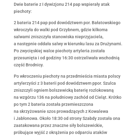
Dwie baterie z I dywizjonu 214 pap wspierały atak
piechoty:
2 bateria 214 pap pod dowództwem por. Bałatowskiego
wkroczyła do walki pod Grzybnem, gdzie kilkoma
salwami zniszczyła stanowiska nieprzyjaciela,
a następnie oddała salwy w kierunku lasu za Drużynami.
Po zwycięskiej walce piechoty artyleria została
przesunięta i od godziny 16:30 ostrzeliwała wschodnią
część Brodnicy.
Po wkroczeniu piechoty na przedmieścia miasta polscy
artylerzyści z 3 baterii pod dowództwem ppor. Szulca
zniszczyli ogniem bolszewicką baterię rozlokowaną
na wzgórzu 136 na południowy zachód od Cieląt. Krótko
po tym 2 bateria została przemieszczona
na skrzyżowanie szos prowadzących z Kowalewa
i Jabłonowa. Około 18:30 od strony Szabdy została ona
zaatakowana przez znaczne siły bolszewickie,
próbujące wyjść z okrążenia po odparciu ataków