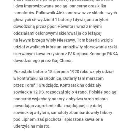
i dwa improwizowane pociągi pancerne oraz kilka
samolotów. Pułkownik Aleksandrowicz ze składu swych
głównych sił wydzielił 1 baterię I dywizjonu artylerii
dowodzoną przez ppor. Hewelta i wraz z innymi
oddziałami osłonowymi skierował ja do leżącej
na lewym brzegu Wisły Nieszawy. Tam bateria wzięła
udział w walkach które uniemożliwiły sforsowanie rzeki
czerwonym kawalerzystom z IV Korpusu Konnego RKKA
dowodzonego przez Gaj Chana.
Pozostałe baterie 18 sierpnia 1920 roku wzięły udział
w kontrataku na Brodnicę. Dotarły tam marszem
przez Toruń i Grudziądz. Kontratak na oddziały
sowieckie 12 DS. rozpoczął się o 4 rano. Polskie pociągi
pancerne wyjechały na tory z obydwu stron miasta
powodując zagrożenie dla znajdującej się dalej
sowieckiej artylerii, samoloty zbombardowały tabory
pod Lipnem, zaś piechota i spieszona kawaleria
uderzyła na miasto.