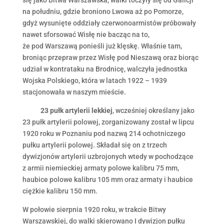
na południu, gdzie broniono Lwowa aż po Pomorze,
gdyż wysunięte oddziały czerwonoarmistów próbowały
nawet sforsować Wisłę nie bacząc na to,
że pod Warszawą ponieśli już klęskę. Właśnie tam,
broniąc przepraw przez Wisłę pod Nieszawą oraz biorąc
udział w kontrataku na Brodnicę, walczyła jednostka
Wojska Polskiego, która w latach 1922 – 1939
stacjonowała w naszym mieście.
23 pułk artylerii lekkiej
, wcześniej określany jako
23 pułk artylerii polowej, zorganizowany został w lipcu
1920 roku w Poznaniu pod nazwą 214 ochotniczego
pułku artylerii polowej. Składał się on z trzech
dywizjonów artylerii uzbrojonych wtedy w pochodzące
z armii niemieckiej armaty polowe kalibru 75 mm,
haubice polowe kalibru 105 mm oraz armaty i haubice
ciężkie kalibru 150 mm.
W połowie sierpnia 1920 roku, w trakcie Bitwy
Warszawskiej, do walki skierowano I dywizjon pułku