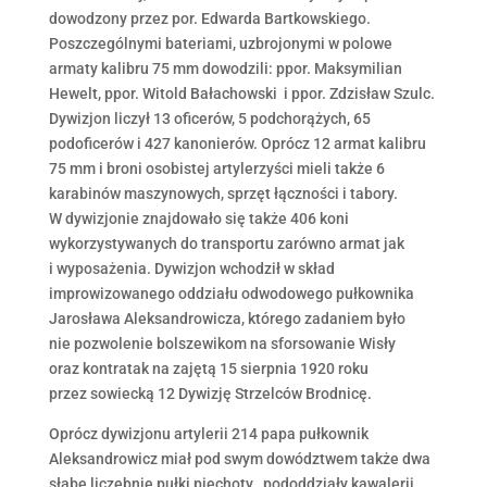
dowodzony przez por. Edwarda Bartkowskiego.
Poszczególnymi bateriami, uzbrojonymi w polowe
armaty kalibru 75 mm dowodzili: ppor. Maksymilian
Hewelt, ppor. Witold Bałachowski i ppor. Zdzisław Szulc.
Dywizjon liczył 13 oficerów, 5 podchorążych, 65
podoficerów i 427 kanonierów. Oprócz 12 armat kalibru
75 mm i broni osobistej artylerzyści mieli także 6
karabinów maszynowych, sprzęt łączności i tabory.
W dywizjonie znajdowało się także 406 koni
wykorzystywanych do transportu zarówno armat jak
i wyposażenia. Dywizjon wchodził w skład
improwizowanego oddziału odwodowego pułkownika
Jarosława Aleksandrowicza, którego zadaniem było
nie pozwolenie bolszewikom na sforsowanie Wisły
oraz kontratak na zajętą 15 sierpnia 1920 roku
przez sowiecką 12 Dywizję Strzelców Brodnicę.
Oprócz dywizjonu artylerii 214 papa pułkownik
Aleksandrowicz miał pod swym dowództwem także dwa
słabe liczebnie pułki piechoty , pododdziały kawalerii