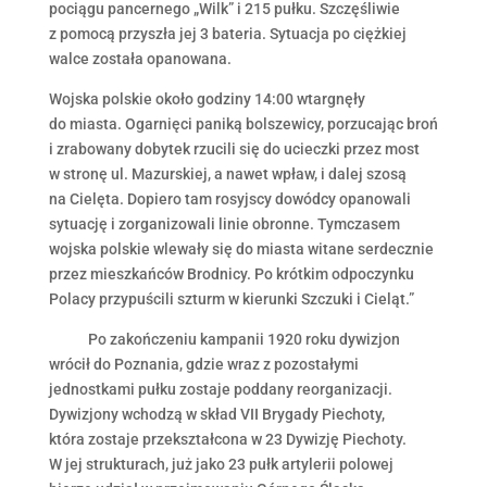
pociągu pancernego „Wilk” i 215 pułku. Szczęśliwie
z pomocą przyszła jej 3 bateria. Sytuacja po ciężkiej
walce została opanowana.
Wojska polskie około godziny 14:00 wtargnęły
do miasta. Ogarnięci paniką bolszewicy, porzucając broń
i zrabowany dobytek rzucili się do ucieczki przez most
w stronę ul. Mazurskiej, a nawet wpław, i dalej szosą
na Cielęta. Dopiero tam rosyjscy dowódcy opanowali
sytuację i zorganizowali linie obronne. Tymczasem
wojska polskie wlewały się do miasta witane serdecznie
przez mieszkańców Brodnicy. Po krótkim odpoczynku
Polacy przypuścili szturm w kierunki Szczuki i Cieląt.”
Po zakończeniu kampanii 1920 roku dywizjon
wrócił do Poznania, gdzie wraz z pozostałymi
jednostkami pułku zostaje poddany reorganizacji.
Dywizjony wchodzą w skład VII Brygady Piechoty,
która zostaje przekształcona w 23 Dywizję Piechoty.
W jej strukturach, już jako 23 pułk artylerii polowej