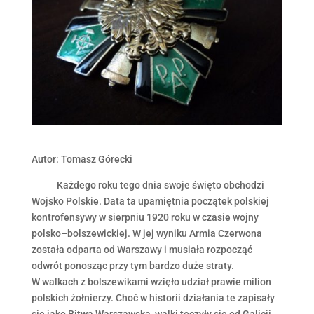
Autor: Tomasz Górecki
Każdego roku tego dnia swoje święto obchodzi
Wojsko Polskie. Data ta upamiętnia początek polskiej
kontrofensywy w sierpniu 1920 roku w czasie wojny
polsko–bolszewickiej. W jej wyniku Armia Czerwona
została odparta od Warszawy i musiała rozpocząć
odwrót ponosząc przy tym bardzo duże straty.
W walkach z bolszewikami wzięło udział prawie milion
polskich żołnierzy. Choć w historii działania te zapisały
się jako Bitwa Warszawska, walki toczyły się od Galicji